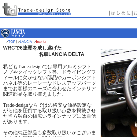
| >
TOP
| >
LANCIA
| >
Interior
WRC
で
6
連覇を成し遂げた
名車
LANCIA DELTA
私どもTrade-designでは専用アルミシフト
ノブやクイックシフト等、ドライビングフ
ィールに欠かせない部品やカーボンシフト
パネル等のレーシーなドレスアップパーツ
までお客様のニーズに合わせたインテリア
関連部品を取り揃えました。
Trade-designならではの格安な価格設定な
がら他を圧倒する取り扱い点数を掲載させ
た当方独自の幅広いラインナップには自信
があります。
その他純正部品も多数取り扱いがございま