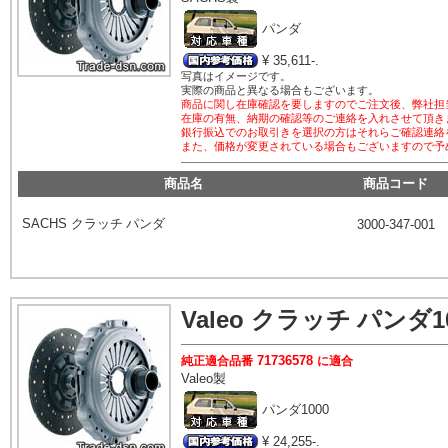
パンダ
¥ 35,611-.
写真はイメージです。
実際の商品と異なる場合もございます。
商品に関し在庫確認を要しますのでご注文後、弊社担
在庫の有無、納期の確認等のご連絡を入れさせて頂き
銀行振込でのお取引きを選択の方はそれらご確認連絡
また、価格が変更されている場合もございますので予
商品名
商品コード
SACHS
クラッチ パンダ
3000-347-001
Valeo
1
クラッチ パンダ
71736578
純正適合品番
に適合
Valeo
製
パンダ
1000
¥ 24,255-.