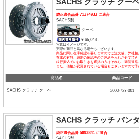
SACHS
クラッチ クー
71374933
純正適合品番
に適合
SACHS
製
クーペ
¥ 65,048-.
写真はイメージです。
実際の商品と異なる場合もございます。
商品に関し在庫確認を要しますのでご注文後、弊社担
在庫の有無、納期の確認等のご連絡を入れさせて頂き
銀行振込でのお取引きを選択の方はそれらご確認連絡
また、価格が変更されている場合もございますので予
商品名
商品コード
SACHS
クラッチ クーペ
3000-727-001
SACHS
クラッチ パン
5893841
純正適合品番
に適合
SACHS
製