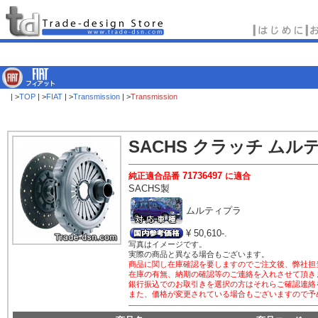
| >
TOP
| >
FIAT
| >
Transmission
| >
Transmission
SACHS
クラッチ ムル
71736497
純正適合品番
に適合
SACHS
製
ムルティプラ
¥ 50,610-.
写真はイメージです。
実際の商品と異なる場合もございます。
商品に関し在庫確認を要しますのでご注文後、弊社担
在庫の有無、納期の確認等のご連絡を入れさせて頂き
銀行振込でのお取引きを選択の方はそれらご確認連絡
また、価格が変更されている場合もございますので予