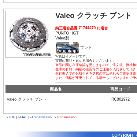
Valeo
クラッチ プント
71744470
純正適合品番
に適合
PUNTO HGT
Valeo
製
プント
写真はイメージです。
実際の商品と異なる場合もございます。
商品に関し在庫確認を要しますのでご注文後、弊社担
在庫の有無、納期の確認等のご連絡を入れさせて頂き
銀行振込でのお取引きを選択の方はそれらご確認連絡
また、価格が変更されている場合もございますので予
商品名
商品コード
Valeo
クラッチ プント
RC801972
| >
TOP
| >
FIAT
| >
Transmission
| >
Transmission
COPYRIGHT ©2