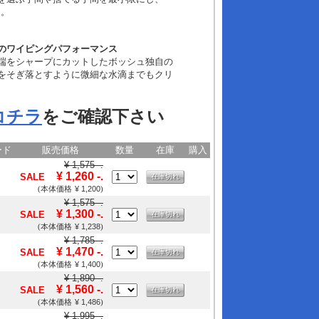
た。
のワイピングパフォーマンス
端をシャープにカットしたボッシュ独自の
をそぎ落とすように微細な水滴までもクリ
コチラ
をご確認下さい
ード
販売価格
数量
在庫
購入
¥ 1,575 -.
¥ 1,260 -.
SALE
在庫切れ
¥ 1,200
(本体価格
)
¥ 1,575 -.
¥ 1,300 -.
SALE
在庫切れ
¥ 1,238
(本体価格
)
¥ 1,785 -.
¥ 1,470 -.
SALE
在庫切れ
¥ 1,400
(本体価格
)
¥ 1,890 -.
¥ 1,560 -.
SALE
在庫切れ
¥ 1,486
(本体価格
)
¥ 1,995 -.