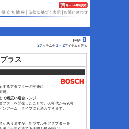
page
1
2
1
~
2
アイテム中
アイテムを表示
スプラス
応するアダプターの開発に
実現。
まで幅広い適合レンジ
ダプターを開発したことで、
80
年代から
90
年
ピンアーム」タイプにも適合できます。
類がありますが、新型マルチアダプターを
を選ぶ手間や捨てる手間を最小限にし、