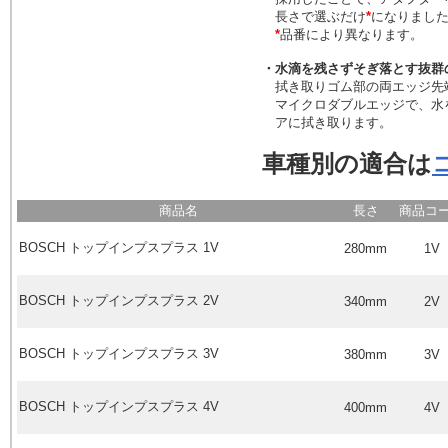
長さで選ぶだけ
*
になりまし
*
品番により異なります。
・水滴を残さずそぎ落とす抜群
拭き取りゴム部の両エッジ先
マイクロダブルエッジで、水
アに拭き取ります。
車種別の適合は
商品名
長さ
商品コ
BOSCH
トップインプスプラス
1V
280mm
1V
BOSCH
トップインプスプラス
2V
340mm
2V
BOSCH
トップインプスプラス
3V
380mm
3V
BOSCH
トップインプスプラス
4V
400mm
4V