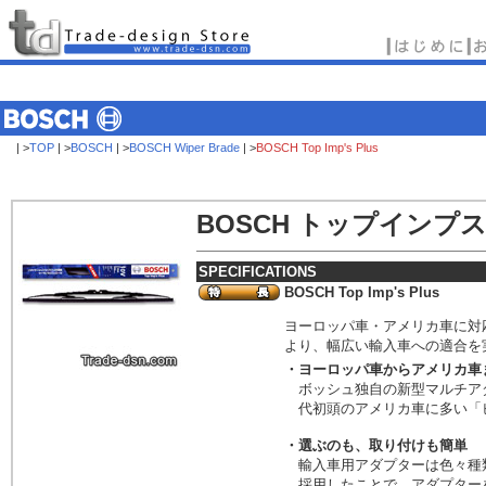
| >
TOP
| >
BOSCH
| >
BOSCH Wiper Brade
| >
BOSCH Top Imp's Plus
BOSCH
トップインプ
SPECIFICATIONS
BOSCH Top Imp's Plus
ヨーロッパ車・アメリカ車に対
より、幅広い輸入車への適合を
・ヨーロッパ車からアメリカ車
ボッシュ独自の新型マルチア
代初頭のアメリカ車に多い「
・選ぶのも、取り付けも簡単
輸入車用アダプターは色々種
採用したことで、アダプター